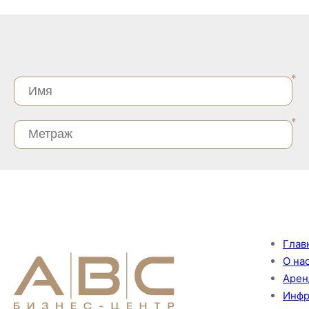
Глав
О на
Арен
Инфр